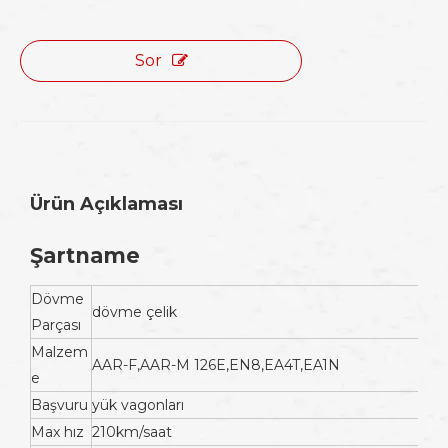
Sor
Ürün Açıklaması
Şartname
Dövme
dövme çelik
Parçası
Malzem
AAR-F,AAR-M 126E,EN8,EA4T,EA1N
e
Başvuru
yük vagonları
Max hız
210km/saat