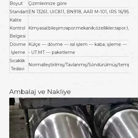
Boyut
Çizimlerinize göre
Standart
EN 13261, UIC811, BN918, AAR M-101, IRS 16/95, JI
Kalite
Kontrol
Kimyasal;bileşim;rapor;mekanik;özellikler;rapor;UT;test
Belgesi
Dövme
Külçe --- dövme --- ısıl işlem --- kaba; işleme --- UT.
İşleme
- UT.MT --- paketleme
Sıcaklık
Normalleştirilmiş/Tavlanmış/Söndürülmüş/temperl
Tedavi
Ambalaj ve Nakliye