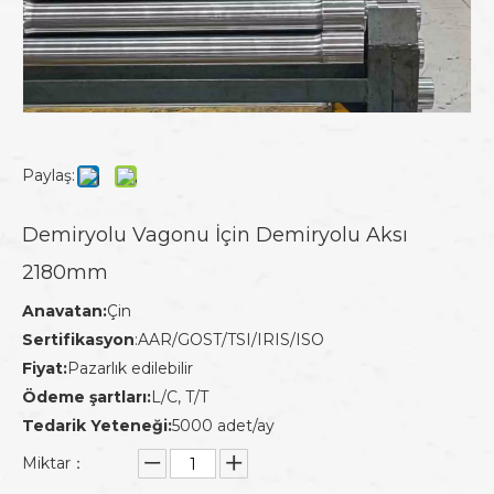
Paylaş:
Demiryolu Vagonu İçin Demiryolu Aksı
2180mm
Anavatan:
Çin
Sertifikasyon
:AAR/GOST/TSI/IRIS/ISO
Fiyat:
Pazarlık edilebilir
Ödeme şartları:
L/C, T/T
Tedarik Yeteneği:
5000 adet/ay
Miktar：