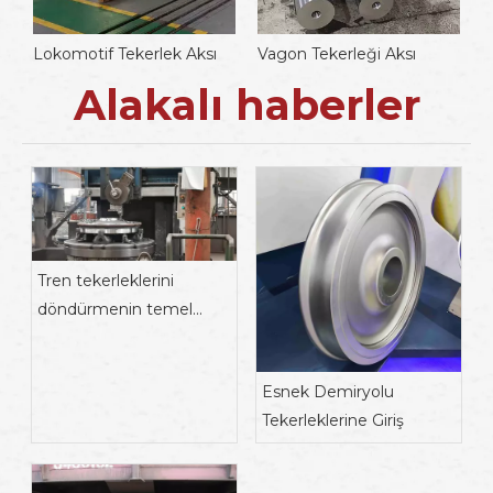
Lokomotif Tekerlek Aksı
Vagon Tekerleği Aksı
V
Alakalı haberler
Tren tekerleklerini
döndürmenin temel
amacı
Esnek Demiryolu
Tekerleklerine Giriş