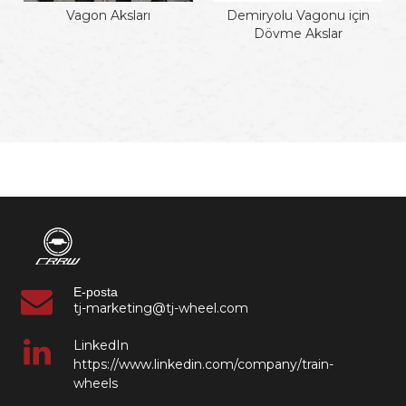
Vagon Aksları
Demiryolu Vagonu için
Dövme Akslar
E-posta
tj-marketing@tj-wheel.com
LinkedIn
https://www.linkedin.com/company/train-
wheels